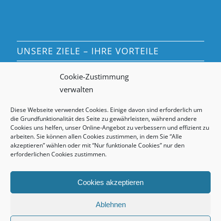
UNSERE ZIELE – IHRE VORTEILE
Wir bedienen Sie freundlich, pünktlich und preiswert.
Cookie-Zustimmung
Wir bieten unseren Mitarbeitern einen humanen und
verwalten
sicheren Arbeitsplatz.
Diese Webseite verwendet Cookies. Einige davon sind erforderlich um
Wir legen großen Wert auf gut ausgebildete Mitarbeiter
die Grundfunktionalität des Seite zu gewährleisten, während andere
und Fachkräfte.
Cookies uns helfen, unser Online-Angebot zu verbessern und effizient zu
arbeiten. Sie können allen Cookies zustimmen, in dem Sie “Alle
Wir sind fair gegenüber Kunden, Mitarbeitern und
akzeptieren” wählen oder mit “Nur funktionale Cookies” nur den
Lieferanten.
erforderlichen Cookies zustimmen.
Cookies akzeptieren
Ablehnen
© Copyright - HS Kern Glas- und Gebäudereinigung GmbH -
powered by