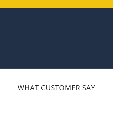
WHAT CUSTOMER SAY
Duis autem vel eum iriure dolor in hendrerit in
vulputate velit esse molestie consequat